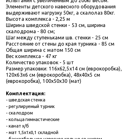
испытания с увеличенным до 200кг весом.
Элементы детского навесного оборудования
выдерживают нагрузку 50кг, а скалолаз 80кг.
Высота комплекса - 2,25 м
Ширина шведской стенки - 53 см, ширина
скалодрома - 80 см;
Шаг между ступеньками шв. стенки - 25 cм
Расстояние от стены до края турника - 85 см
Общая ширина с матом 150 см
Вес комплекса - 47 кг
Количество упаковок - 5 шт
Размер упаковки: 116x62,5x14 см (еврокоробка),
120х63х6 см (еврокоробка), 48х40х5 см
(еврокоробка), 100х50х30 (мат)
Комплектация:
- шведская стенка
- регулируемый турник
- скалодром
- кольца гимнастические
- канат х/б
- мат 1,5х1х0,1 складной
- баскетбольное навесное кольцо со щитом