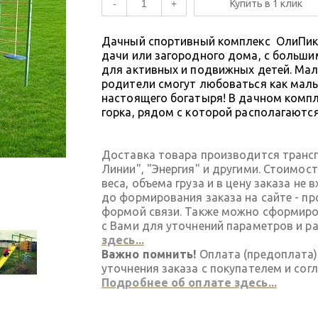
-
+
Купить в 1 клик
Дачный спортивный комплекс ОлиПик
дачи или загородного дома, с больши
для активных и подвижных детей. Мале
родители cмогут любоваться как малы
настоящего богатыря! В дачном компл
горка, рядом с которой располагаются
Доставка товара производится транс
Линии", "Энергия" и другими. Стоимос
веса, объема груза и в цену заказа не
до формирования заказа на сайте - п
формой связи. Также можно сформиров
с Вами для уточнений параметров и р
здесь...
Важно помнить!
Оплата (предоплата)
уточнения заказа с покупателем и сог
Подробнее об оплате здесь...