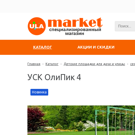
КАТАЛОГ
АКЦИИ И СКИДКИ
Главная
-
Каталог
-
Детские площадки для дачи и улицы
-
се
УСК ОлиПик 4
Новинка