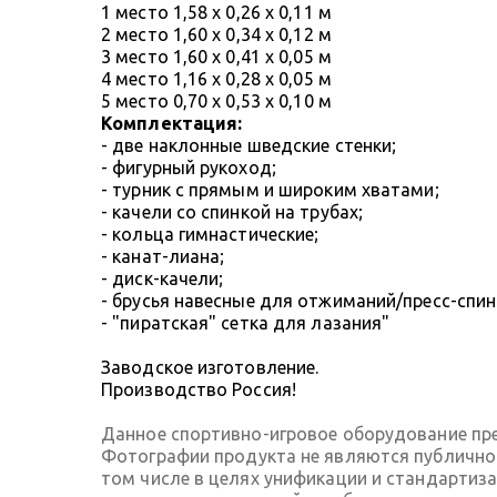
1 место 1,58 х 0,26 х 0,11 м
2 место 1,60 х 0,34 х 0,12 м
3 место 1,60 х 0,41 х 0,05 м
4 место 1,16 х 0,28 х 0,05 м
5 место 0,70 х 0,53 х 0,10 м
Комплектация:
- две наклонные шведские стенки;
- фигурный рукоход;
- турник с прямым и широким хватами;
- качели со спинкой на трубах;
- кольца гимнастические;
- канат-лиана;
- диск-качели;
- брусья навесные для отжиманий/пресс-спин
- "пиратская" сетка для лазания"
Заводское изготовление.
Производство Россия!
Данное спортивно-игровое оборудование пре
Фотографии продукта не являются публичной
том числе в целях унификации и стандартиз