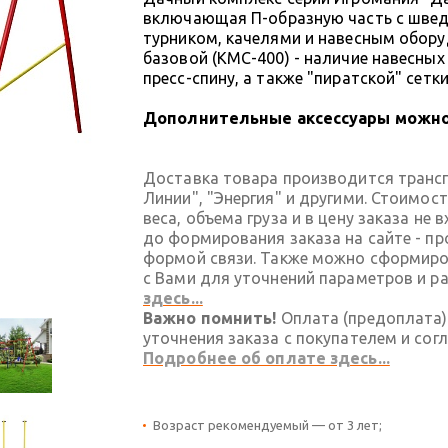
включающая П-образную часть с швед
турником, качелями и навесным обор
базовой (КМС-400) - наличие навесных
пресс-спину, а также "пиратской" сетк
Дополнительные аксессуары можно
Доставка товара производится транс
Линии", "Энергия" и другими. Стоимос
веса, объема груза и в цену заказа не
до формирования заказа на сайте - п
формой связи. Также можно сформиров
с Вами для уточнений параметров и р
здесь...
Важно помнить!
Оплата (предоплата)
уточнения заказа с покупателем и сог
Подробнее об оплате здесь...
Возраст рекомендуемый — от 3 лет;