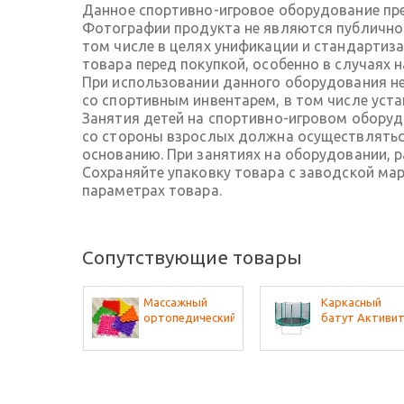
Данное спортивно-игровое оборудование пре
Фотографии продукта не являются публичной
том числе в целях унификации и стандартиз
товара перед покупкой, особенно в случаях 
При использовании данного оборудования не
со спортивным инвентарем, в том числе ус
Занятия детей на спортивно-игровом обору
со стороны взрослых должна осуществляться
основанию. При занятиях на оборудовании, 
Сохраняйте упаковку товара с заводской ма
параметрах товара.
Сопутствующие товары
Массажный
Каркасный
ортопедический
батут Активи
коврик (набор
8
10 шт. по 1 шт
разных фактур,
цвета - микс)