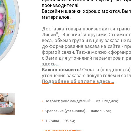
производителя!
Бассейн и шарики хорошо моются. Вып
материалов.
Доставка товара производится транс
Линии", "Энергия" и другими. Стоимос
веса, объема груза и в цену заказа не
до формирования заказа на сайте - п
формой связи. Также можно сформиров
с Вами для уточнений параметров и р
здесь...
Важно помнить!
Оплата (предоплата)
уточнения заказа с покупателем и сог
Подробнее об оплате здесь...
Возраст рекомендуемый — от 1 годика;
Крепление (установка) — напольное;
Ширина — 95 см;
Все характеристики