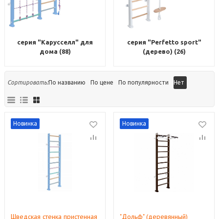
серия "Карусселл" для
серия "Perfetto sport"
дома (88)
(дерево) (26)
Сортировать:
По названию
По цене
По популярности
Нет
Новинка
Новинка
Шведская стенка пристенная
"Дольф" (деревянный)