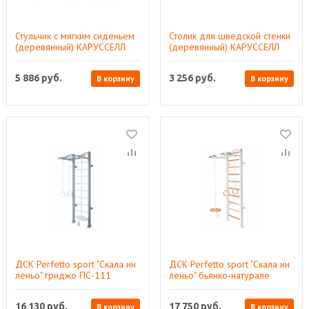
Стульчик с мягким сиденьем
Столик для шведской стенки
(деревянный) КАРУСCЕЛЛ
(деревянный) КАРУССЕЛЛ
5 886
руб.
3 256
руб.
В корзину
В корзину
ДСК Perfetto sport "Скала ин
ДСК Perfetto sport "Скала ин
леньо" гриджо ПС-111
леньо" бьянко‑натурале
ПС-112
16 130
руб.
17 750
руб.
В корзину
В корзину