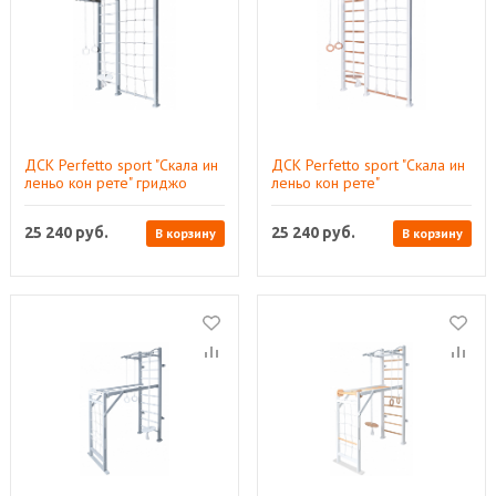
ДСК Perfetto sport "Скала ин
ДСК Perfetto sport "Скала ин
леньо кон рете" гриджо
леньо кон рете"
ПС-124
бьянко‑натурале ПС-125
25 240
руб.
25 240
руб.
В корзину
В корзину