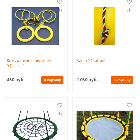
Кольца гимнастические
Канат "ОлиПик"
"ОлиПик"
450
руб.
1 050
руб.
В корзину
В корзину