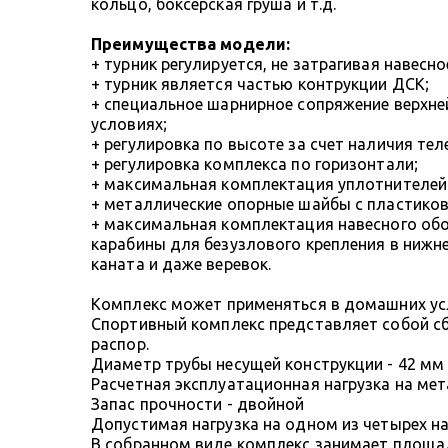
кольцо, боксерская груша и т.д.
Преимущества модели:
+ турник регулируется, не затрагивая навесн
+ турник является частью контрукции ДСК;
+ специальное шарнирное сопряжение верхне
условиях;
+ регулировка по высоте за счет наличия те
+ регулировка комплекса по горизонтали;
+ максимальная комплектация уплотнителей 
+ металлические опорные шайбы с пластико
+ максимальная комплектация навесного обо
карабины для безузлового крепления в нижне
каната и даже веревок.
Комплекс может применяться в домашних усло
Спортивный комплекс представляет собой с
распор.
Диаметр трубы несущей конструкции - 42 м
Расчетная эксплуатационная нагрузка на мет
Запас прочности - двойной
Допустимая нагрузка на одном из четырех на
В собранном виде комплекс занимает площад