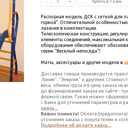
-
+
Купить в 1 клик
Распорная модель ДСК с сеткой для л
горкой". Отличительной особенностью
лазания в комплектации.
Телескопическая конструкция, регули
элементы соединений, максимальная 
оборудования обеспечивают обоснов
серии "Веселый непоседа"!
Маты, аксессуары и другие модели в
с
Доставка товара производится транс
Линии", "Энергия" и другими. Стоимос
веса, объема груза и в цену заказа не
до формирования заказа на сайте - п
формой связи. Также можно сформиров
с Вами для уточнений параметров и р
здесь...
Важно помнить!
Оплата (предоплата)
уточнения заказа с покупателем и сог
Подробнее об оплате здесь...