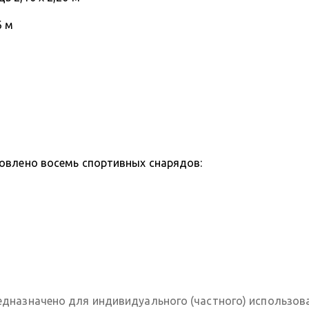
6 м
новлено восемь спортивных снарядов:
дназначено для индивидуального (частного) использов